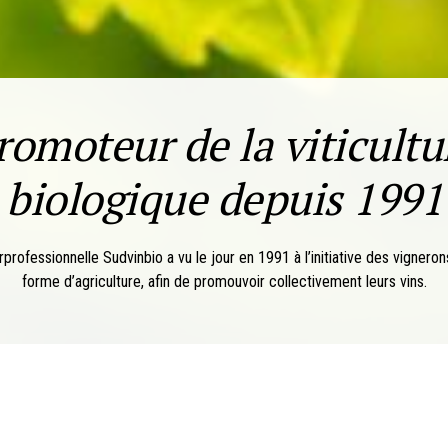
romoteur de la viticultu
biologique depuis 1991
rprofessionnelle Sudvinbio a vu le jour en 1991 à l’initiative des vignero
forme d’agriculture, afin de promouvoir collectivement leurs vins.
ation Interprofessionnelle des Vins Biologiques du Languedoc-Roussill
 2012. Sudvinbio est aujourd’hui reconnue par l’ensemble des profession