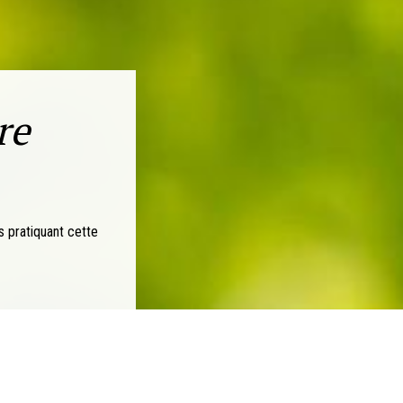
re
ns pratiquant cette
on (AIVB-LR), l'association
nels et pouvoirs publics