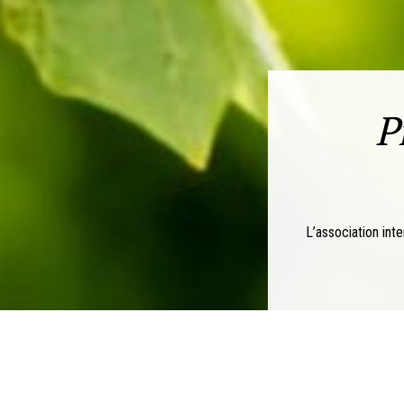
P
L’association inte
Anciennement dénommée Associ
a été rebaptisée Sudvinbio en